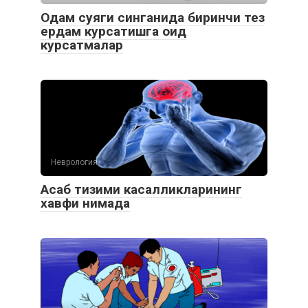
Одам суяги синганида биринчи тез
ердам курсатишга оид
курсатмалар
Неврология
Aсаб тизими касалликларининг
хавфи нимада