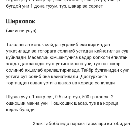
бугдой уни 1 дона тухум, туз, шакар ва сариёг.
Ширковок
(иккинчи усул)
Тозаланган ковок майда тугралиб ёки киргичдан
утказилади ва тогорага солиниб устидан кайнатилган сув
куйилади. Масаллик юмшайгунига кадар копкоги ёпилган
холда дамланади, сунг устига манна уни, туз ва шакар
солиниб яхшилаб аралаштирилади. Тайёр булганидан сунг
устига сут солиб яна кайнатилади. Дастурхонга
тортишдан аввал устига шакар ва корица сепилади.
Шурва учун: 1 литр сут, 0,5 литр сув, 500 гр ковок, З
ошкошик манна уни, 1 ошкошик шакар, туз ва корица
керак булади.
Халк табобатида пархез таомлари китобидан