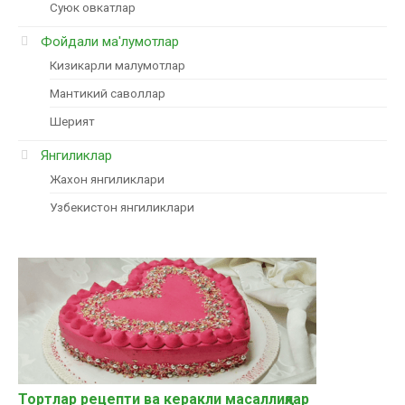
Суюк овкатлар
Фойдали ма'лумотлар
Кизикарли малумотлар
Мантикий саволлар
Шерият
Янгиликлар
Жахон янгиликлари
Узбекистон янгиликлари
Тортлар рецепти ва керакли масаллиқлар