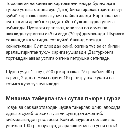
Тозаланган ва ювилган картошкани майда булакларга
туграб устига озгина сув (1,5 л) билан аралаштирилган сут
куйиб картошка юмшагунича кайнатилади. Картошканинг
пустлогини арчиб юкорида тайёр булган шурва устига
куйилади. Пустлоги арчилган, ювилган ва сомонча
шаклида тугралган сабзи ёгда (20 гр) димланади. Шурвага
солинади ва устидан сут куйиб баланд оловда
кайнатилади. Сунг оловдан олиб, озгина туз ва ёг билан
аралаштирилган тухум сариги кушилади. Дастурхонга
тортишдан аввал устига озгина петрушка сепилади.
Шурва учун: 1 л сут, 500 гр картошка, 75 гр сабзи, 40 гр
сариёг, 2 дона тухум сариги, 15 гр петрушка кукати ва
таъмга кура туз кушилади.
Миланча тайерланган сутли пьюре шурва
Товук ва сабзавотлардан шурва тайёрлаб олиб, алохида
идишга сузиб оласиз, гуштни суягидан ажратиб,
киймалагичдан утказасиз. Кайтиб шурвага соласиз ва
устидан 100 гр совук сувда аралаштирилган унни солиб