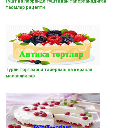
Гўшт ва парранда гўштидан тайёрланадиган
таомлар рецепти
Турли тортларни тайерлаш ва керакли
масалликлар