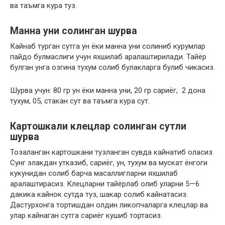
ва таъмга кура туз.
Манна уни солинган шурва
Кайнаб турган сутга ун ёки манна уни солиниб курумлар
пайдо булмаслиги учун яхшилаб аралаштирилади. Тайёр
булган унга озгина тухум солиб булакларга булиб чикасиз.
Шурва учун: 80 гр ун ёки манна уни, 20 гр сариёг, 2 дона
тухум, 05, стакан сут ва таъмга кура сут.
Картошкали клецлар солинган сутли
шурва
Тозаланган картошкани тузланган сувда кайнатиб оласиз.
Сунг элакдан утказиб, сариёг, ун, тухум ва мускат ёнгоги
кукунидан солиб барча масаллигларни яхшилаб
аралаштирасиз. Клецларни тайёрлаб олиб уларни 5—6
дакика кайнок сутда туз, шакар солиб кайнатасиз.
Дастурхонга тортишдан олдин ликопчаларга клецлар ва
улар кайнаган сутга сариёг кушиб тортасиз.