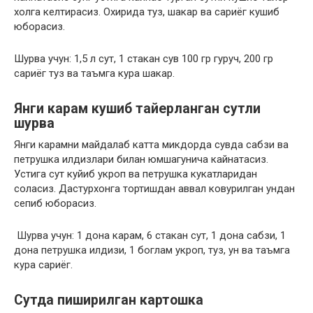
холга келтирасиз. Охирида туз, шакар ва сариёг кушиб
юборасиз.
Шурва учун: 1,5 л сут, 1 стакан сув 100 гр гуруч, 200 гр
сариёг туз ва таъмга кура шакар.
Янги карам кушиб тайерланган сутли
шурва
Янги карамни майдалаб катта микдорда сувда сабзи ва
петрушка илдизлари билан юмшагунича кайнатасиз.
Устига сут куйиб укроп ва петрушка кукатларидан
соласиз. Дастурхонга тортишдан аввал ковурилган ундан
сепиб юборасиз.
Шурва учун: 1 дона карам, 6 стакан сут, 1 дона сабзи, 1
дона петрушка илдизи, 1 боглам укроп, туз, ун ва таъмга
кура сариёг.
Сутда пиширилган картошка