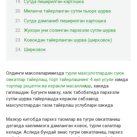
Сутда пиширилган картошка
Миланча тайерланган сутли пьюре шурва
Сутда дамланиб пиширилган картошка
Жухори уни солинган пархезли сутли шурва
Ковокдан тайерланган шурва (ширковок)
Ширковок
Олдинги маколаларимизда
турли махсулотлардан суюк
овкатлар тайерлаш
,
торт тайерлашнинг 4 хил усули
хамда
тортлар рецепти ва керакли масаллиқлар
, хакида
гаплашдик. Бугунги мавзу, xалк табобатида пархезли
сутли шурва тайерлашда керакли сабзавод
махсулотлардан таом тайерлаш услублари хакида.
Мазкур китобда пархез таомлар ва тугри овкатланиш
деганда хаёлимизга дамланган ковок, турли салатлар
келади. Аслида бундай эмас тугри овкатланиш, пархез