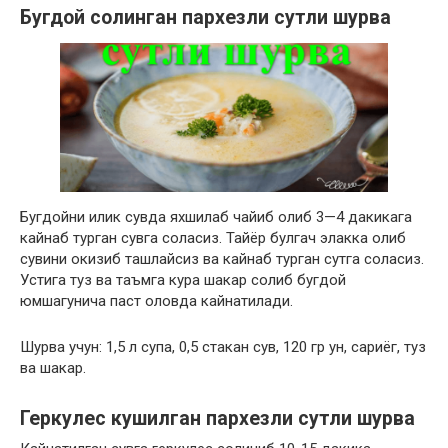
Бугдой солинган пархезли сутли шурва
Бугдойни илик сувда яхшилаб чайиб олиб 3—4 дакикага
кайнаб турган сувга соласиз. Тайёр булгач элакка олиб
сувини окизиб ташлайсиз ва кайнаб турган сутга соласиз.
Устига туз ва таъмга кура шакар солиб бугдой
юмшагунича паст оловда кайнатилади.
Шурва учун: 1,5 л супа, 0,5 стакан сув, 120 гр ун, сариёг, туз
ва шакар.
Геркулес кушилган пархезли сутли шурва