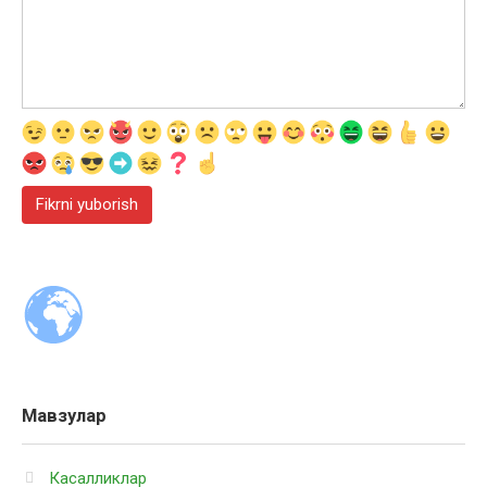
Мавзулар
Касалликлар