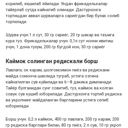
корилиб, яхшилаб ёйилади. Ундан фрикаделькалар
тайёрлаб сутда кайнатиб олинади. Дастурхонга
тортишдан аввал шурваларга сариёгдан бир булак солиб
тортилади.
Шурва учун.1 л сут, 30 гр сариёг, 20 гр шакар ва таъмга
кура туз. Фрикаделькалар учун: 0,1л сут нонни ивитиш
учун, 1 дона тухум, 200 гр бугдой нон, 30 гр сариёг
Каймок солинган редискали борш
Лавлаги, ок карам, шолгомсимон пиёз ва редискани
майда сомонча шаклида туграб, устига озгина
кайнатилган сув куйилади ва 6—8 дакика димланади.
Тайёр булганидан сунг совитиб, туз, каймок ва колган
совук сув кушиб юборилади. Дастурхонга тортиб редиска
ва укропнинг майдаланган баргларини устига сепиб
юборилади.
Борш учун: 0,2 л каймок, 400 гр лавлаги, 200 гр карам, 200
гр редиска барглари билан, 80 гр пиёз, 2 л сув, 10 гр укроп