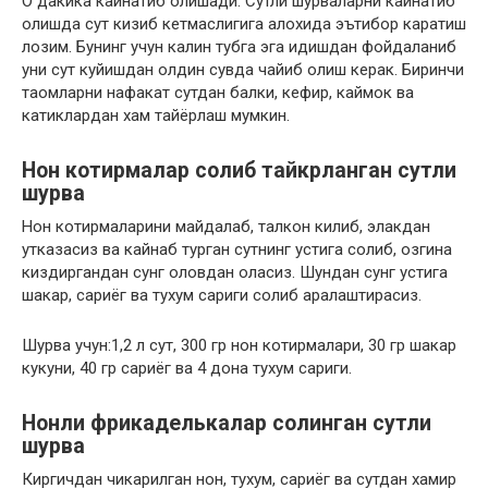
О дакика кайнатиб олишади. Сутли шурваларни кайнатиб
олишда сут кизиб кетмаслигига алохида эътибор каратиш
лозим. Бунинг учун калин тубга эга идишдан фойдаланиб
уни сут куйишдан олдин сувда чайиб олиш керак. Биринчи
таомларни нафакат сутдан балки, кефир, каймок ва
катиклардан хам тайёрлаш мумкин.
Нон котирмалар солиб тайкрланган сутли
шурва
Нон котирмаларини майдалаб, талкон килиб, элакдан
утказасиз ва кайнаб турган сутнинг устига солиб, озгина
киздиргандан сунг оловдан оласиз. Шундан сунг устига
шакар, сариёг ва тухум сариги солиб аралаштирасиз.
Шурва учун:1,2 л сут, 300 гр нон котирмалари, 30 гр шакар
кукуни, 40 гр сариёг ва 4 дона тухум сариги.
Нонли фрикаделькалар солинган сутли
шурва
Киргичдан чикарилган нон, тухум, сариёг ва сутдан хамир