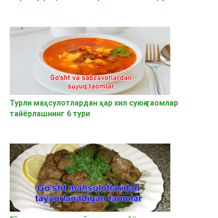
Турли маҳсулотлардан ҳар хил суюқ таомлар
тайёрлашнинг 6 тури