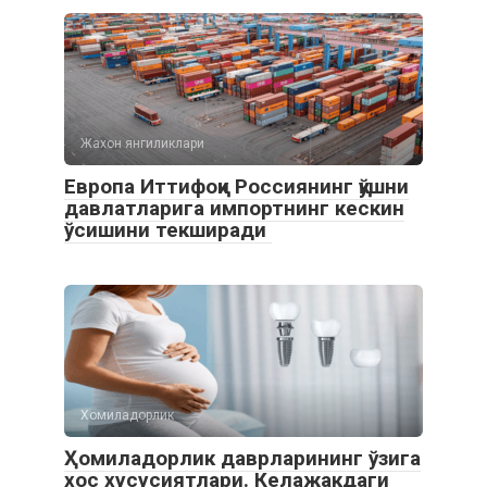
Жахон янгиликлари
Европа Иттифоқи Россиянинг қўшни
давлатларига импортнинг кескин
ўсишини текширади
Хомиладорлик
Ҳомиладорлик даврларининг ўзига
хос хусусиятлари. Келажакдаги