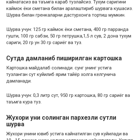
кайнатасиз ва таъмга караб тузлайсиз. Тухум саригини
каймок ёки сметана билан аралаштириб шурвага кушасиз.
Шурва билан гренкаларни дастурхонга тортиш мумкин.
Шурва учун: 125 гр каймок ёки сметана, 400 гр парранда
гушти, 100 гр сабзи, 50 гр петрушка,1,5 л сув, 2 дона тухум
сариги, 20 гр ун 30 гр сариёг ва туз.
Сутда дамланиб пиширилган картошка
Картошка майдалаб солинади. сунг унинг устига
тузланган сут куйилиб ярим тайёр холга келгунича
дамланади.
Шурва учун: 0,3 литр сут, 950 гр картошка, 80 гр сариёг ва
таъмга кура туз.
Жухори уни солинган пархезли сутли
шурва
Жухори унини ювиб устига кайнатилган сув куйилади ва