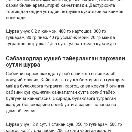
карам билан аралаштириб кайнатилади. Дастурхонга
тортишдан олдин устидан петрушка кукатлари ва каймок
солинади.
Шурва учун: 0,2 л каймок, 400 гр картошка, 300 гр
гулкарам, 80 гр пиёз, 40 гр усимлик мойи, 20 гр майда
тугралган петрушка, 1,5 л сув, туз ва таъмга кура мурч.
Сабзаводлар кушиб тайерланган пархезли
сутли шурва
Сабзини паррак шаклда туграб сариёгда енгил килиб
ковуриб оласиз. Кайнатилган сувга бостирилган гулкарам,
майда булакларга тугралган картошка ва ковуриб олинган
сабзини сув кушилган кайнатилган сутга солиб тайёр
булгунича кайнатасиз. Охирида, булакларга тугралган
жандиг бошокларини солиб устига сариёг соласиз ва
дамлаб куясиз.
Шурва учун : 2 л сут, 1 стакан сув, 350 гр гулкарам, 500 гр
картошка, 2 дона сабзи, 200 гр янги узилган жандуг