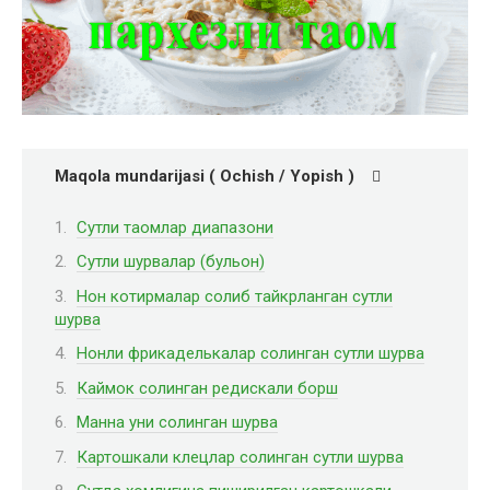
Maqola mundarijasi ( Ochish / Yopish )
Сутли таомлар диапазони
Сутли шурвалар (бульон)
Нон котирмалар солиб тайкрланган сутли
шурва
Нонли фрикаделькалар солинган сутли шурва
Каймок солинган редискали борш
Манна уни солинган шурва
Картошкали клецлар солинган сутли шурва