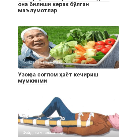
она билиши керак бўлган
маълумотлар
Фойдали ма'лумотлар
Узоқ ва соғлом ҳаёт кечириш
мумкинми
Фойдали маслахатлар