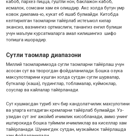
кабоб, пархез пицца, гуштли нон, баклажон кабоб,
исмалок, сомсани хам ея олишдир. Акс холда бутун умр
ковок диилама-ю, кукат еб яшаб булмайди. Китобда
келтирилган таомларни тайёрлаб истеъмол килар
экансиз, вазнингиз ортмаслиги, танангиз енгил булиши
учун маълум курсатмаларга амал килишингиз шифо
топишга ишорадир.
Сутли таомлар диапазони
Миллий таомларимизда сугли таомларни тайёрлаш учун
асосан сут ва творогдан фойдаланилади. Бошка озука
максулотларини кушган холда сутдан сугли шурвалар,
буткалар (каша), пудинглар, тобламалар, куймоклар,
соуслар ва кайлалар тайёрланади.
Сут кушмасдан туриб хеч бир кандолатчилик махсулотини
ва уларга кетадиган кремларни тайёрлаб булмайди. Уз-
узидан сут энг ажойиб ичимлик кисобланади, аммо унинг
иштирокида бошка туйимли ичимликлар ва киселлар хам
тайёрланади. Шунингдек сутдан, музкаймок тайёрлашда
хам фойдаланилади.