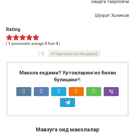
нашрга таерловчи
Шухрат Холиков
Rating
(
1
assessment, average
5
from
5
)
0
Пархезли сутли шурва
Макола екдими? Уртокларингиз билан
булишинг!:
Мавзуга оид маколалар