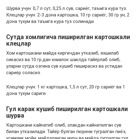
Шурва учун: 0,7 л сут, 0,25 л сув, сариёг, таъмга кура туз.
Клецлар учун: 2-3 дона картошка, 10 гр сариёг, 30 гр ун, 2
дона тухум ва таъмга кура туз солинади.
Сутда хомлигича пиширилган картошкали
клецлар
Хом картошкани майда киргичдан утказиб, яхшилаб
сикасиз ва 10 гр.дан юмалок шаклда тайёрлаб олиб,
уларни сутда озгина сув кушиб пиширасиз ва устидан
сариёр соласиз.
Клецлар учун: 1 кг картошка, 1,5 л сут, 20 гр сариёг ва 1
дона тухум сариги.
Гул карак кушиб пиширилган картошкали
шурва
Картошкани кайнатиб олиб, элакдан кайнатилган сув
билан утказилади. Тайёр булган пюрени тугралган пиёз,
усимлик мойи, майдаланган мурч ва майда тугралган гул