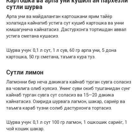
Картошка ва арпа уни кушилган пархезли
сутли шурва
Арпа уни ва майдаланган картошкани ярим тайёр
холатида кайнатиб устига сут кушиб картошка ва унни
юмшагунича кайнатасиз. Дастурхонга тортишдан аввал
устига сметана кушасиз.
Шурва учун: 0,1 л сут, 1 л сув, 60 гр арпа уни, 5 дона
картошка, 50 гр сметана, таъмга кура туз.
Сутли лимон
Лагмонни бир неча дакикага кайнаб турган сувга соласиз
ва човлига олиб куясиз. Унинг суви окиб тушганидан сунг
кайнаб турган сувга сут соласиз ва 15—20 дакика
кайнатасиз. Охирида шурвага лагмон, шакар, сариёр ва
таъмга караб тузни солиб дастурхонга тортасиз.
Шурва учун: 0,1 л сут 100 гр лагмон, 1 ошкошик сариёг, 1
чой кошик шакар.