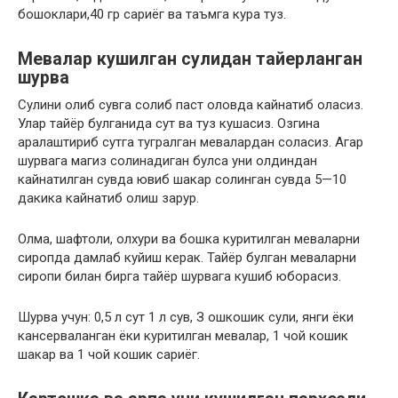
бошоклари,40 гр сариёг ва таъмга кура туз.
Мевалар кушилган сулидан тайерланган
шурва
Сулини олиб сувга солиб паст оловда кайнатиб оласиз.
Улар тайёр булганида сут ва туз кушасиз. Озгина
аралаштириб сутга тугралган мевалардан соласиз. Агар
шурвага магиз солинадиган булса уни олдиндан
кайнатилган сувда ювиб шакар солинган сувда 5—10
дакика кайнатиб олиш зарур.
Олма, шафтоли, олхури ва бошка куритилган меваларни
сиропда дамлаб куйиш керак. Тайёр булган меваларни
сиропи билан бирга тайёр шурвага кушиб юборасиз.
Шурва учун: 0,5 л сут 1 л сув, З ошкошик сули, янги ёки
кансерваланган ёки куритилган мевалар, 1 чой кошик
шакар ва 1 чой кошик сариёг.