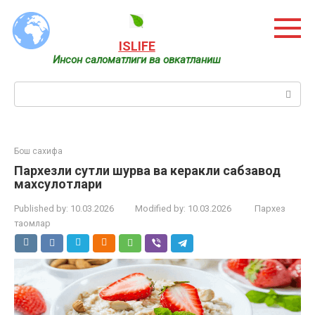
Skip
to
content
ISLIFE
Инсон саломатлиги ва овкатланиш
Search:
Бош сахифа
Пархезли сутли шурва ва керакли сабзавод
махсулотлари
Published by:
10.03.2026
Modified by:
10.03.2026
Пархез
таомлар