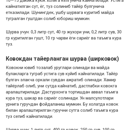
10—15 дакика куюк холига келгунича кайнатилади. Устига
кайнатилган сут, ёг, туз солиниб тайёр булгунича
етказилади. Шунингдек, ушбу шурвага куритиб майда
тугралган гуштдан солиб юбориш мумкин.
Шурва учун: 0,3 литр сут, 40 гр жухори уни, 0,2 литр сув, 30
гр куритилган гушт, 10 гр чарви ёги сариёг ва таъмга кура
туз.
Ковокдан тайерланган шурва (ширковок)
Ковокни ювиб тозалаб уруглари олинади ва майда
булакларга туграб устига сув куйиб кайнатилади. Тайёр
булгач элакча оркали сувдан ажратиб олинади. Хамир
тайёрлаб олиб, уни сутда кайнатиб, дастлабки ковокга
аралаштирилади. Дастурхонга тортишдан аввал таъмга
кура туз, шакар ва сариёг солинади. Ун малсулотлари
урнига гуручдан фойдаланиш мумкин. Бу холатда ковок
билан аралаштирилган гуручни сутга солиб таъмга кура
туз сепиб кайнатилади.
Шурва учун: 1 литр сут, 400 гр ковок, 250 гр сув, 100 гр