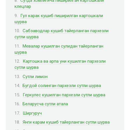
Сутда хомлигича пиширилган картошкали
клецлар
Гул карак кушиб пиширилган картошкали
шурва
Сабзаводлар кушиб тайерланган пархезли
сутли шурва
Мевалар кушилган сулидан тайерланган
шурва
Картошка ва арпа уни кушилган пархезли
сутли шурва
Сутли лимон
Бугдой солинган пархезли сутли шурва
Геркулес кушилган пархезли сутли шурва
Беларусча сутли атала
Ширгуруч
Янги карам кушиб тайерланган сутли шурва