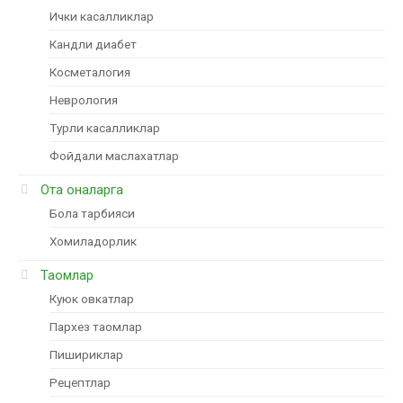
Ички касалликлар
Кандли диабет
Косметалогия
Неврология
Турли касалликлар
Фойдали маслахатлар
Ота оналарга
Бола тарбияси
Хомиладорлик
Таомлар
Куюк овкатлар
Пархез таомлар
Пишириклар
Рецептлар