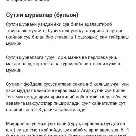
Сутли шурвалар (бульон)
Сутли шурвани узидан ёки сув билан аралаштириб
тайёрлаш мумкин. Шунингдек уни куюлтирилган сутдан
(кайнок сув билан бир стаканга 1 ошкошик) хам тайёрлаш
мумкин.
Сутли шурваларга гуруч, дон, манна ва перловка уни,
макаронлар, картошка ва турли сабзавотларни кушиш
мумкин.
Сутнинг фойдали хусусиятлари сакланиб колиши учун, уни
узок муддат кайнатиш керак эмас. Агар сутни сув билан
тенг микдорда ярим-ярим килиб кайнатилиш керак булса,
аввалига махсулотлар пиширилади, сунг кайнатилган сут
солиниб, яна 2-3 дакика кайнатилади.
Макарон ва ун махсулотлари (гуруч, перловка, бугдой ва
ш.к.) сутда ёмон кайнайди, шу сабаб уларни аввалдан 5—1