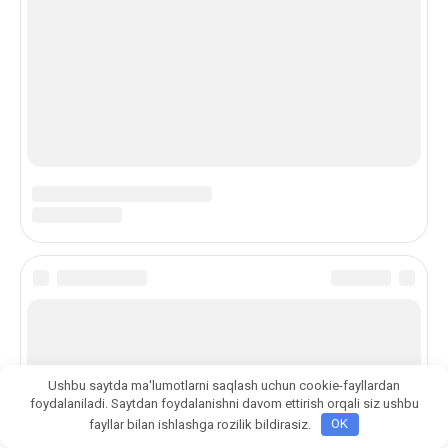
Ushbu saytda ma'lumotlarni saqlash uchun cookie-fayllardan
foydalaniladi. Saytdan foydalanishni davom ettirish orqali siz ushbu
fayllar bilan ishlashga rozilik bildirasiz.
OK