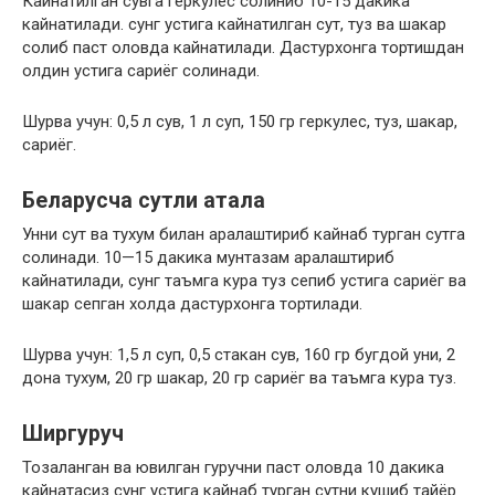
Кайнатилган сувга геркулес солиниб 10-15 дакика
кайнатилади. сунг устига кайнатилган сут, туз ва шакар
солиб паст оловда кайнатилади. Дастурхонга тортишдан
олдин устига сариёг солинади.
Шурва учун: 0,5 л сув, 1 л суп, 150 гр геркулес, туз, шакар,
сариёг.
Беларусча сутли атала
Унни сут ва тухум билан аралаштириб кайнаб турган сутга
солинади. 10—15 дакика мунтазам аралаштириб
кайнатилади, сунг таъмга кура туз сепиб устига сариёг ва
шакар сепган холда дастурхонга тортилади.
Шурва учун: 1,5 л суп, 0,5 стакан сув, 160 гр бугдой уни, 2
дона тухум, 20 гр шакар, 20 гр сариёг ва таъмга кура туз.
Ширгуруч
Тозаланган ва ювилган гуручни паст оловда 10 дакика
кайнатасиз сунг устига кайнаб турган сутни кушиб тайёр