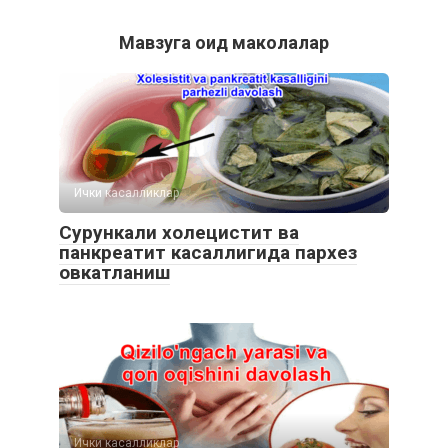
Мавзуга оид маколалар
Ички касалликлар
Сурункали холецистит ва
панкреатит касаллигида пархез
овкатланиш
Ички касалликлар