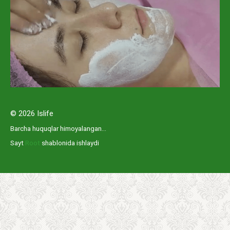
© 2026 Islife
Barcha huquqlar himoyalangan...
Sayt
Root
shablonida ishlaydi