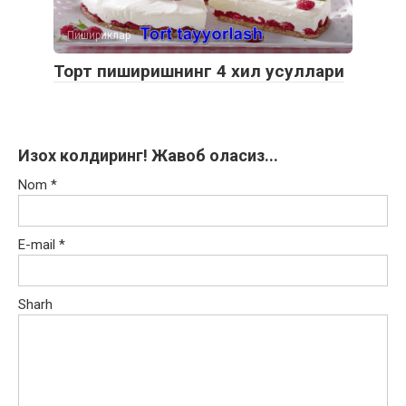
Пишириклар
Торт пиширишнинг 4 хил усуллари
Изох колдиринг! Жавоб оласиз...
Nom
*
E-mail
*
Sharh