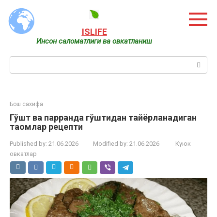
Skip
to
content
ISLIFE
Инсон саломатлиги ва овкатланиш
Search:
Бош сахифа
Гўшт ва парранда гўштидан тайёрланадиган
таомлар рецепти
Published by:
21.06.2026
Modified by:
21.06.2026
Куюк
овкатлар