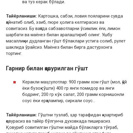
ва туз керак бўлади.
Тайёрланиши:
Картошка, сабзи, ловия пояларини сувда
қайнатиб олиб, эзиб, пюре ҳолига келтирасиз ва
совитасиз. Бу вақтда сабзавотларни ўсимлик ёғи, лимон
шарбати ва маёнез билан аралаштириб олинг. Ушбу
масаллиқни дудланган гўшт бўлаклари устига солиб, рулет
шаклида ўрайсиз. Маёнез билан бирга дастурхонга
тортинг.
Гарнир билан қовурилган гўшт
Керакли маҳcулотлар: 900 грамм хом гўшт (мол, қўй
ёки бузоқ гўшти) 400 гр янги помидор ва янги
бодринг, 200 гр кўк салат, 200 грамм корнишонли
соус ёки ерқалампир, сиркали соус…
Тайёрланиши:
Гўштни тузлаб, ҳар тарафидан қизартириб
қовурасиз ва тайёр бўлгунча духовкада пиширасиз.
Қовуриб совитилган гўштни майда бўлакларга тўғраб,