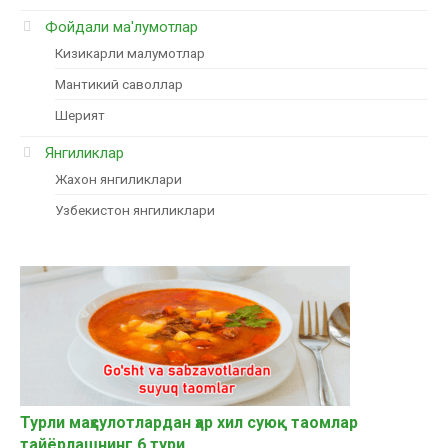
Фойдали ма'лумотлар
Кизикарли малумотлар
Мантикий саволлар
Шерият
Янгиликлар
Жахон янгиликлари
Узбекистон янгиликлари
Турли маҳсулотлардан ҳар хил суюқ таомлар
тайёрлашнинг 6 тури