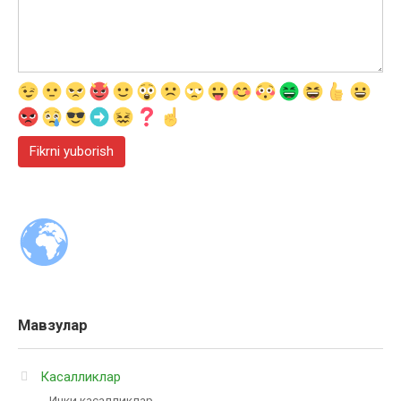
Мавзулар
Касалликлар
Ички касалликлар