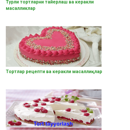
Турли тортларни тайерлаш ва керакли
масалликлар
Тортлар рецепти ва керакли масаллиқлар