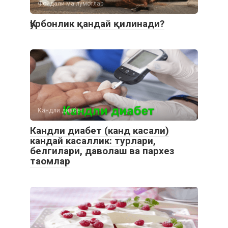
Фойдали ма'лумотлар
Қурбонлик қандай қилинади?
Кандли диабет
Кандли диабет (канд касали)
кандай касаллик: турлари,
белгилари, даволаш ва пархез
таомлар