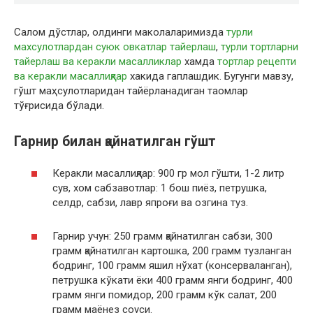
Салом дўстлар, олдинги маколаларимизда
турли
махсулотлардан суюк овкатлар тайерлаш
,
турли тортларни
тайерлаш ва керакли масалликлар
хамда
тортлар рецепти
ва керакли масаллиқлар
хакида гаплашдик. Бугунги мавзу,
гўшт маҳсулотларидан тайёрланадиган таомлар
тўғрисида бўлади.
Гарнир билан қайнатилган гўшт
Керакли масаллиқлар: 900 гр мол гўшти, 1-2 литр
сув, хом сабзавотлар: 1 бош пиёз, петрушка,
селдр, сабзи, лавр япроғи ва озгина туз.
Гарнир учун: 250 грамм қайнатилган сабзи, 300
грамм қайнатилган картошка, 200 грамм тузланган
бодринг, 100 грамм яшил нўхат (консерваланган),
петрушка кўкати ёки 400 грамм янги бодринг, 400
грамм янги помидор, 200 грамм кўк салат, 200
грамм маёнез соуси.