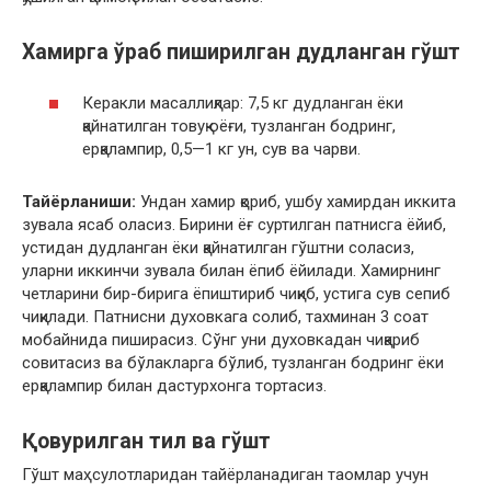
Хамирга ўраб пиширилган дудланган гўшт
Керакли масаллиқлар: 7,5 кг дудланган ёки
қайнатилган товуқ оёғи, тузланган бодринг,
ерқалампир, 0,5—1 кг ун, сув ва чарви.
Тайёрланиши:
Ундан хамир қориб, ушбу хамирдан иккита
зувала ясаб оласиз. Бирини ёғ суртилган патнисга ёйиб,
устидан дудланган ёки қайнатилган гўштни соласиз,
уларни иккинчи зувала билан ёпиб ёйилади. Хамирнинг
четларини бир-бирига ёпиштириб чиқиб, устига сув сепиб
чиқилади. Патнисни духовкага солиб, тахминан 3 соат
мобайнида пиширасиз. Сўнг уни духовкадан чиқариб
совитасиз ва бўлакларга бўлиб, тузланган бодринг ёки
ерқалампир билан дастурхонга тортасиз.
Қовурилган тил ва гўшт
Гўшт маҳсулотларидан тайёрланадиган таомлар учун