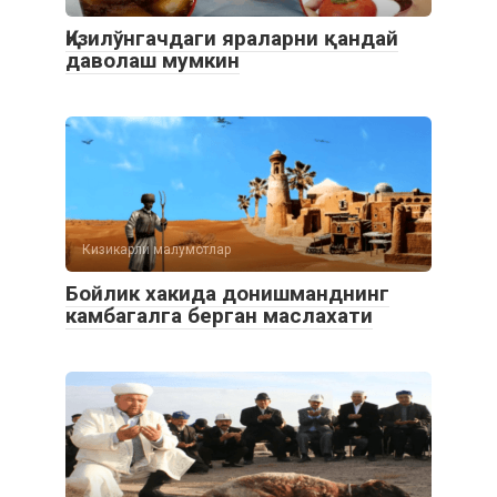
Қизилўнгачдаги яраларни қандай
даволаш мумкин
Кизикарли малумотлар
Бойлик хакида донишманднинг
камбагалга берган маслахати