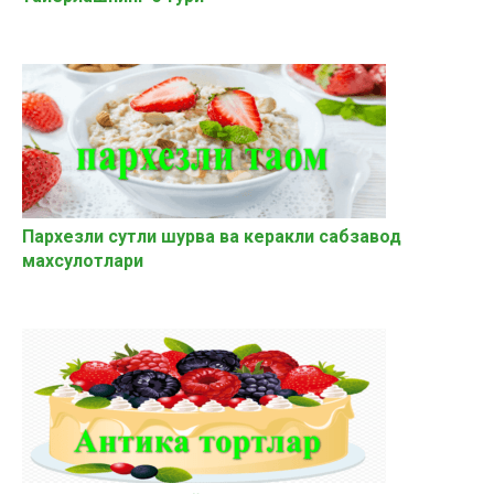
Пархезли сутли шурва ва керакли сабзавод
махсулотлари