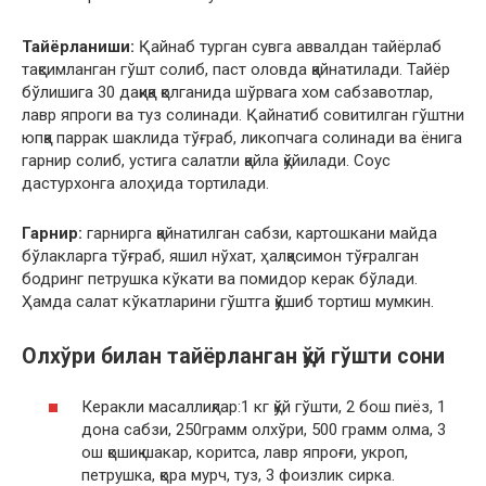
Тайёрланиши:
Қайнаб турган сувга аввалдан тайёрлаб
тақсимланган гўшт солиб, паст оловда қайнатилади. Тайёр
бўлишига 30 дақиқа қолганида шўрвага хом сабзавотлар,
лавр япроги ва туз солинади. Қайнатиб совитилган гўштни
юпқа паррак шаклида тўғраб, ликопчага солинади ва ёнига
гарнир солиб, устига салатли қайла қўйилади. Соус
дастурхонга алоҳида тортилади.
Гарнир:
гарнирга қайнатилган сабзи, картошкани майда
бўлакларга тўғраб, яшил нўхат, ҳалқасимон тўғралган
бодринг петрушка кўкати ва помидор керак бўлади.
Ҳамда салат кўкатларини гўштга қўшиб тортиш мумкин.
Олхўри билан тайёрланган қўй гўшти сони
Керакли масаллиқлар:1 кг қўй гўшти, 2 бош пиёз, 1
дона сабзи, 250грамм олхўри, 500 грамм олма, 3
ош қошиқ шакар, коритса, лавр япроғи, укроп,
петрушка, қора мурч, туз, 3 фоизлик сирка.