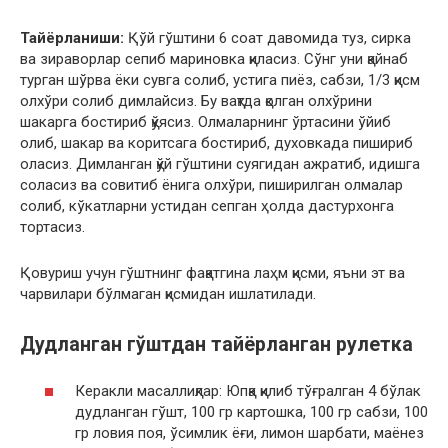
Тайёрланиши:
Қўй гўштини 6 соат давомида туз, сирка
ва зираворлар сепиб мариновка қиласиз. Сўнг уни қайнаб
турган шўрва ёки сувга солиб, устига пиёз, сабзи, 1/3 қисм
олхўри солиб димлайсиз. Бу вақтда қолган олхўрини
шакарга бостириб қўясиз. Олмаларнинг ўртасини ўйиб
олиб, шакар ва коритсага бостириб, духовкада пишириб
оласиз. Димланган қўй гўштини суягидан ажратиб, идишга
соласиз ва совитиб ёнига олхўри, пиширилган олмалар
солиб, кўкатларни устидан сепган ҳолда дастурхонга
тортасиз.
Қовуриш учун гўштнинг фақатгина лаҳм қисми, яъни эт ва
чарвилари бўлмаган қисмидан ишлатилади.
Дудланган гўштдан тайёрланган рулетка
Керакли масаллиқлар: Юпқа қилиб тўғралган 4 бўлак
дудланган гўшт, 100 гр картошка, 100 гр сабзи, 100
гр ловия поя, ўсимлик ёғи, лимон шарбати, маёнез