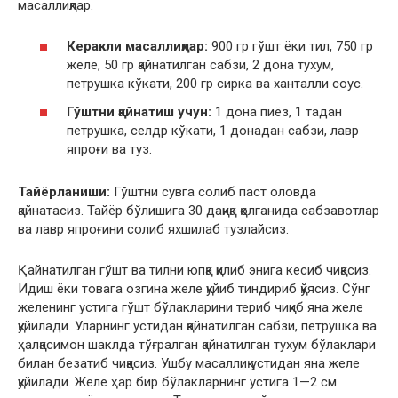
масаллиқлар.
Керакли масаллиқлар:
900 гр гўшт ёки тил, 750 гр
желе, 50 гр қайнатилган сабзи, 2 дона тухум,
петрушка кўкати, 200 гр сирка ва ханталли соус.
Гўштни қайнатиш учун:
1 дона пиёз, 1 тадан
петрушка, селдр кўкати, 1 донадан сабзи, лавр
япроғи ва туз.
Тайёрланиши:
Гўштни сувга солиб паст оловда
қайнатасиз. Тайёр бўлишига 30 дақиқа қолганида сабзавотлар
ва лавр япроғини солиб яхшилаб тузлайсиз.
Қайнатилган гўшт ва тилни юпқа қилиб энига кесиб чиқасиз.
Идиш ёки товага озгина желе қуйиб тиндириб қўясиз. Сўнг
желенинг устига гўшт бўлакларини териб чиқиб яна желе
қуйилади. Уларнинг устидан қайнатилган сабзи, петрушка ва
ҳалқасимон шаклда тўғралган қайнатилган тухум бўлаклари
билан безатиб чиқасиз. Ушбу масаллиқ устидан яна желе
қуйилади. Желе ҳар бир бўлакларнинг устига 1—2 см