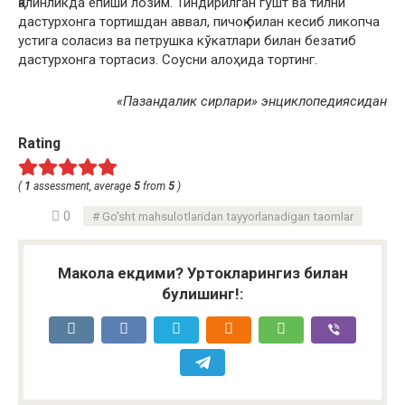
қалинликда ёпиши лозим. Тиндирилган гўшт ва тилни
дастурхонга тортишдан аввал, пичоқ билан кесиб ликопча
устига соласиз ва петрушка кўкатлари билан безатиб
дастурхонга тортасиз. Соусни алоҳида тортинг.
«Пазандалик сирлари» энциклопедиясидан
Rating
(
1
assessment, average
5
from
5
)
0
Go'sht mahsulotlaridan tayyorlanadigan taomlar
Макола екдими? Уртокларингиз билан
булишинг!: