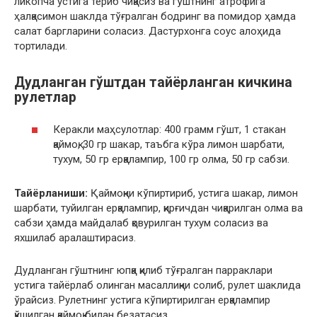
ликопча устига териб чиқасиз ва гўштнинг атрофига
ҳалқасимон шаклда тўғралган бодринг ва помидор ҳамда
салат баргларини соласиз. Дастурхонга соус алоҳида
тортилади.
Дудланган гўштдан тайёрланган кичкина
рулетлар
Керакли маҳсулотлар: 400 грамм гўшт, 1 стакан
қаймоқ, 30 гр шакар, таъбга кўра лимон шарбати,
тухум, 50 гр ерқалампир, 100 гр олма, 50 гр сабзи.
Тайёрланиши:
Қаймоқни кўпиртириб, устига шакар, лимон
шарбати, туйилган ерқалампир, қирғичдан чиқарилган олма ва
сабзи ҳамда майдалаб қовурилган тухум соласиз ва
яхшилаб аралаштирасиз.
Дудланган гўштнинг юпқа қилиб тўғралган парраклари
устига тайёрлаб олинган масаллиқни солиб, рулет шаклида
ўрайсиз. Рулетнинг устига кўпиртирилган ерқалампир
қўшилган қаймоқ билан безатасиз.