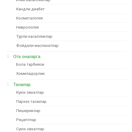
Кандли диабет
Косметалогия
Неврология
Турли касалликлар
Фойдали маслахатлар
Ота оналарга
Бола тарбияси
Хомиладорлик
Таомлар
Куюк овкатлар
Пархез таомлар
Пишириклар
Рецептлар
Суюк овкатлар