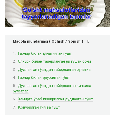
Maqola mundarijasi ( Ochish / Yopish )
Гарнир билан қайнатилган гўшт
Олхўри билан тайёрланган қўй гўшти сони
Дудланган гўштдан тайёрланган рулетка
Гарнир билан қовурилган гўшт
Дудланган гўштдан тайёрланган кичкина
рулетлар
Хамирга ўраб пиширилган дудланган гўшт
Қовурилган тил ва гўшт