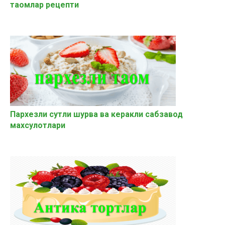
таомлар рецепти
Пархезли сутли шурва ва керакли сабзавод
махсулотлари