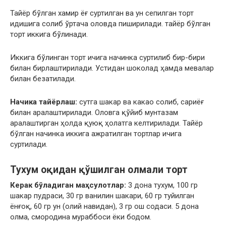
Тайёр бўлган хамир ёғ суртилган ва ун сепилган торт
идишига солиб ўртача оловда пиширилади. тайёр бўлган
торт иккига бўлинади.
Иккига бўлинган торт ичига начинка суртилиб бир-бири
билан бирлаштирилади. Устидан шоколад ҳамда мевалар
билан безатилади.
Начика тайёрлаш:
сутга шакар ва какао солиб, сариёғ
билан аралаштирилади. Оловга қўйиб мунтазам
аралаштирган ҳолда қуюқ ҳолатга келтирилади. Тайёр
бўлган начинка иккига ажратилган тортлар ичига
суртилади.
Тухум оқидан қўшилган олмали торт
Керак бўладиган маҳсулотлар:
3 дона тухум, 100 гр
шакар пудраси, 30 гр ванилин шакари, 60 гр туйилган
ёнғоқ, 60 гр ун (олий навидан), 3 гр ош содаси. 5 дона
олма, смородина мураббоси ёки бодом.