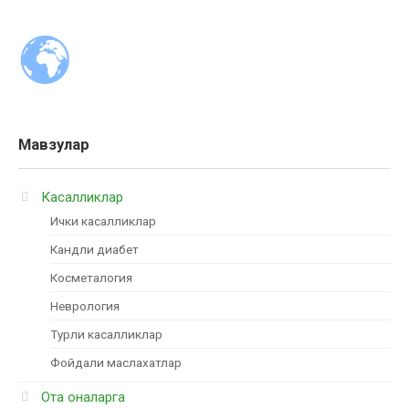
Мавзулар
Касалликлар
Ички касалликлар
Кандли диабет
Косметалогия
Неврология
Турли касалликлар
Фойдали маслахатлар
Ота оналарга