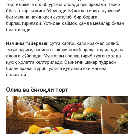
торт идишига солиб ўртача оловда пиширилади. Тайёр
бўлган торт иккига бўлинади. Бўлаклар ичига қулупнай
ёки малина начинкаси суртилиб, бир-бирига
бирлаштирилади. Устидан қаймоқ ҳамда мевалар билан
безатилади.
Начинка тайёрлаш:
сутга картошкали крахмал солиб,
тухум сариғи, ванилин шакари солиб аралаштирилади ва
оловга қўйилади. Мунтазам аралаштириб турган ҳолда
қуюқ ҳолатга келтирилади. Сариёғни шакар пудраси
билан аралаштириб, устига қулупнай ёки малина
солинади.
Олма ва ёнғоқли торт