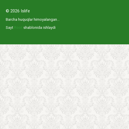
© 2026 Islife
Barcha huquqlar himoyalangan...
Sayt
Root
shablonida ishlaydi