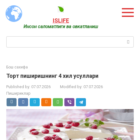
Skip
to
content
ISLIFE
Инсон саломатлиги ва овкатланиш
Search:
Бош сахифа
Торт пиширишнинг 4 хил усуллари
Published by:
07.07.2026
Modified by:
07.07.2026
Пишириклар