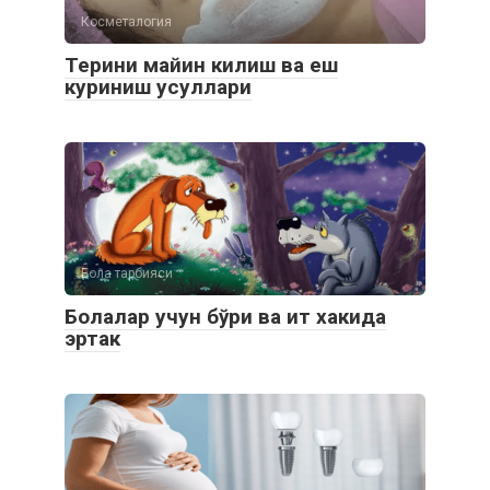
Косметалогия
Терини майин килиш ва еш
куриниш усуллари
Бола тарбияси
Болалар учун бўри ва ит хакида
эртак