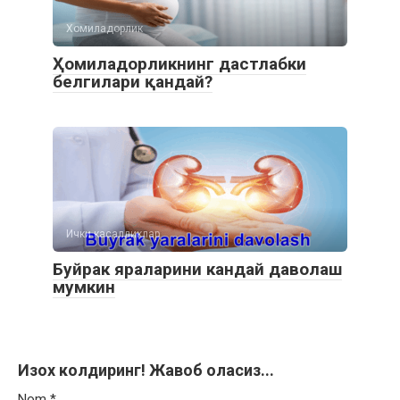
Хомиладорлик
Ҳомиладорликнинг дастлабки
белгилари қандай?
Ички касалликлар
Буйрак яраларини кандай даволаш
мумкин
Изох колдиринг! Жавоб оласиз...
Nom
*