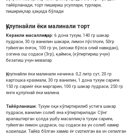
тайёрланади, торт пишириш усуллари, турлари,
пишириқлар ҳақида бўлади.
Қулупнайли ёки малинали торт
Керакли масаллиқлар:
6 дона тухум, 140 гр шакар
пудраси, 30 гр ванилин шакари, лимон пўстлоғи, 50гр
туйилган ёнғоқ. 100 гр ун, (иложи бўлса олий навидан),
озгина ош содаси (3гр), қаймоқ (кўпиртириш учун)
безатиш учун мевалар.
Қулупнайли ёки малинали начинка: 0,2 литр сут, 20 гр
картошка крахмали, 30 гр ванилин, 1 дона тухум сариғи.
150 гр сариёғ ёки маргарин, 100 гр шакар пудраси, 250 гр
янги қулупнай ёки малина.
Тайёрланиши:
Тухум оқи кўпиртирилиб устига шакар
пудраси, ванилин солиб яна кўпиртирилади. Сўнг
аралаштирган ҳолда ушбу масаллиқга тухум сариғи,
туйилган лимон цедраси, ош содаси ва ун солиб хамир
қорилади. Тайёр бўлган хамир ёғ суртилган ва ун сепилган