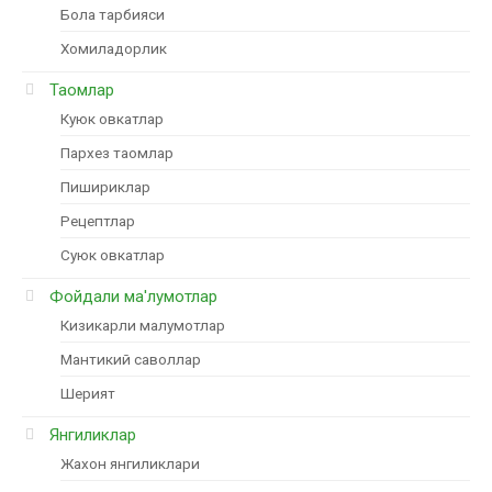
Бола тарбияси
Хомиладорлик
Таомлар
Куюк овкатлар
Пархез таомлар
Пишириклар
Рецептлар
Суюк овкатлар
Фойдали ма'лумотлар
Кизикарли малумотлар
Мантикий саволлар
Шерият
Янгиликлар
Жахон янгиликлари