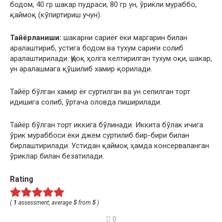
бодом, 40 гр шакар пудраси, 80 гр ун, ўрикли мураббо,
қаймоқ (кўпиртириш учун).
Тайёрланиши:
шакарни сариёғ ёки маргарин билан
аралаштириб, устига бодом ва тухум сариғи солиб
аралаштирилади. Қуюқ ҳолга келтирилган тухум оқи, шакар,
ун аралашмага қўшилиб хамир қорилади.
Тайёр бўлган хамир ёғ суртилган ва ун сепилган торт
идишига солиб, ўртача оловда пиширилади.
Тайёр бўлган торт иккига бўлинади. Иккита бўлак ичига
ўрик мураббоси ёки джем суртилиб бир-бири билан
бирлаштирилади. Устидан қаймоқ ҳамда консерваланган
ўриклар билан безатилади.
Rating
(
1
assessment, average
5
from
5
)
0