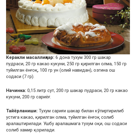
Керакли масаллиқлар:
6 дона тухум 300 гр шакар
пудраси, 20 гр какао кукуни, 250 гр қирилган олма, 150 гр
туйилган ёнғоқ, 100 гр ун (олий навидан), озгина ош
содаси (7 гр).
Начинка:
0,15 литр сут, 200 гр шакар пудраси, 20 гр какао
кукуни, 200 гр сариёғ.
Тайёрланиши:
Тухум сариғи шакар билан кўпиртирилиб
устига какао, қирилган олма, туйилган ёнғоқ солиб
аралаштирилади. Ушбу аралашмага тухум оқи, ош содаси
солиб хамир қорилади.