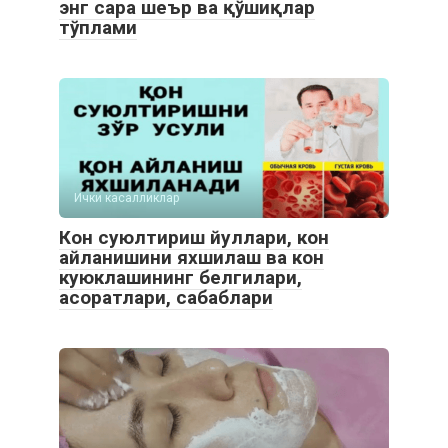
энг сара шеър ва қўшиқлар
тўплами
Ички касалликлар
Кон суюлтириш йуллари, кон
айланишини яхшилаш ва кон
куюклашининг белгилари,
асоратлари, сабаблари