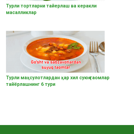
Турли тортларни тайерлаш ва керакли
масалликлар
Турли маҳсулотлардан ҳар хил суюқ таомлар
тайёрлашнинг 6 тури