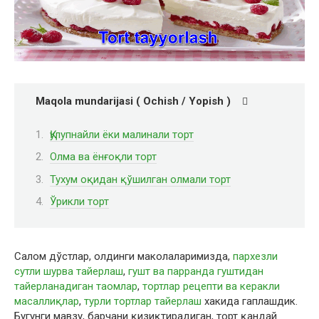
Maqola mundarijasi ( Ochish / Yopish )
Қулупнайли ёки малинали торт
Олма ва ёнғоқли торт
Тухум оқидан қўшилган олмали торт
Ўрикли торт
Салом дўстлар, олдинги маколаларимизда,
пархезли
сутли шурва тайерлаш
,
гушт ва парранда гуштидан
тайерланадиган таомлар
,
тортлар рецепти ва керакли
масаллиқлар
,
турли тортлар тайерлаш
хакида гаплашдик.
Бугунги мавзу, барчани қизиқтирадиган, торт қандай