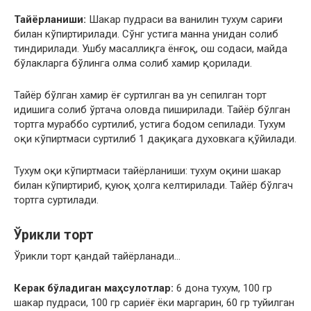
Тайёрланиши:
Шакар пудраси ва ванилин тухум сариғи
билан кўпиртирилади. Сўнг устига манна унидан солиб
тиндирилади. Ушбу масаллиқга ёнғоқ, ош содаси, майда
бўлакларга бўлинга олма солиб хамир қорилади.
Тайёр бўлган хамир ёғ суртилган ва ун сепилган торт
идишига солиб ўртача оловда пиширилади. Тайёр бўлган
тортга мураббо суртилиб, устига бодом сепилади. Тухум
оқи кўпиртмаси суртилиб 1 дақиқага духовкага қўйилади.
Тухум оқи кўпиртмаси тайёрланиши: тухум оқини шакар
билан кўпиртириб, қуюқ ҳолга келтирилади. Тайёр бўлгач
тортга суртилади.
Ўрикли торт
Ўрикли торт қандай тайёрланади…
Керак бўладиган маҳсулотлар:
6 дона тухум, 100 гр
шакар пудраси, 100 гр сариёғ ёки маргарин, 60 гр туйилган