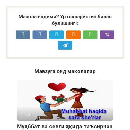
Макола екдими? Уртокларингиз билан
булишинг!:
Мавзуга оид маколалар
Шерият
Муҳаббат ва севги ҳақида таъсирчан