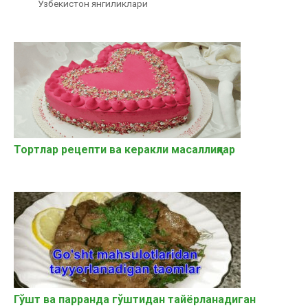
Узбекистон янгиликлари
Тортлар рецепти ва керакли масаллиқлар
Гўшт ва парранда гўштидан тайёрланадиган