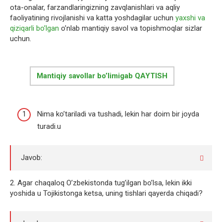
ota-onalar, farzandlaringizning zavqlanishlari va aqliy
faoliyatining rivojlanishi va katta yoshdagilar uchun
yaxshi va
qiziqarli bo’lgan
o’nlab mantiqiy savol va topishmoqlar sizlar
uchun.
Mantiqiy savollar bo’limigab QAYTISH
Nima ko’tariladi va tushadi, lekin har doim bir joyda
turadi.u
Javob:
2. Agar chaqaloq O’zbekistonda tug’ilgan bo’lsa, lekin ikki
yoshida u Tojikistonga ketsa, uning tishlari qayerda chiqadi?