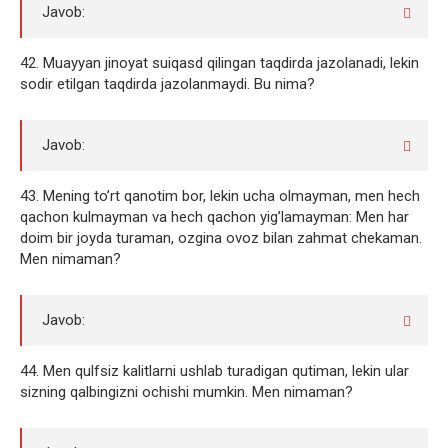
Javob:
42. Muayyan jinoyat suiqasd qilingan taqdirda jazolanadi, lekin
sodir etilgan taqdirda jazolanmaydi. Bu nima?
Javob:
43. Mening to’rt qanotim bor, lekin ucha olmayman, men hech
qachon kulmayman va hech qachon yig’lamayman: Men har
doim bir joyda turaman, ozgina ovoz bilan zahmat chekaman.
Men nimaman?
Javob:
44. Men qulfsiz kalitlarni ushlab turadigan qutiman, lekin ular
sizning qalbingizni ochishi mumkin. Men nimaman?