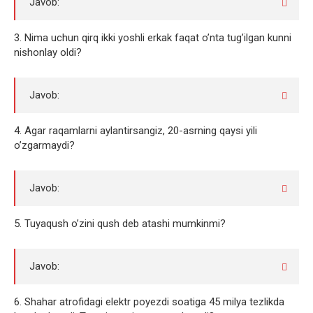
Javob:
3. Nima uchun qirq ikki yoshli erkak faqat o’nta tug’ilgan kunni
nishonlay oldi?
Javob:
4. Agar raqamlarni aylantirsangiz, 20-asrning qaysi yili
o’zgarmaydi?
Javob:
5. Tuyaqush o’zini qush deb atashi mumkinmi?
Javob:
6. Shahar atrofidagi elektr poyezdi soatiga 45 milya tezlikda