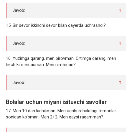
Javob:
15. Bir devor ikkinchi devor bilan qayerda uchrashdi?
Javob:
16. Yuzimga qarang, men birovman; Ortimga qarang, men
hech kim emasman. Men nimaman?
Javob:
Bolalar uchun miyani isituvchi savollar
17. Men 10 dan kichikman. Men uchburchakdagi tomonlar
sonidan ko’pman. Men 2+2. Men qaysi raqamman?