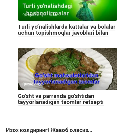
Qiziqarli ma'lumotlar
Turli yo’nalishlarda kattalar va bolalar
uchun topishmoqlar javoblari bilan
Quyuq ovqatlar
Go’sht va parranda go’shtidan
tayyorlanadigan taomlar retsepti
Изох колдиринг! Жавоб оласиз...