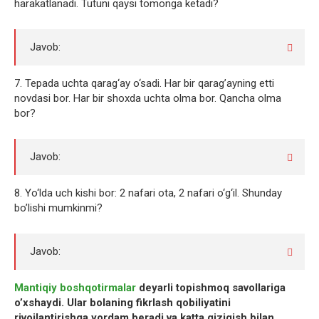
harakatlanadi. Tutuni qaysi tomonga ketadi?
Javob:
7. Tepada uchta qarag‘ay o‘sadi. Har bir qarag’ayning etti
novdasi bor. Har bir shoxda uchta olma bor. Qancha olma
bor?
Javob:
8. Yo‘lda uch kishi bor: 2 nafari ota, 2 nafari o‘g‘il. Shunday
bo’lishi mumkinmi?
Javob:
Mantiqiy boshqotirmalar
deyarli topishmoq savollariga
o’xshaydi. Ular bolaning fikrlash qobiliyatini
rivojlantirishga yordam beradi va katta qiziqish bilan