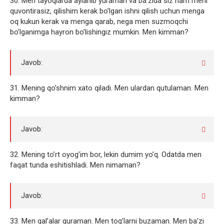
30. Men tayoqlarda aylanib yuraman va ba’zida siz ham meni
quvontirasiz, qilishim kerak bo’lgan ishni qilish uchun menga
oq kukun kerak va menga qarab, nega men suzmoqchi
bo’lganimga hayron bo’lishingiz mumkin. Men kimman?
Javob:
31. Mening qo’shnim xato qiladi. Men ulardan qutulaman. Men
kimman?
Javob:
32. Mening to’rt oyog’im bor, lekin dumim yo’q. Odatda men
faqat tunda eshitishladi. Men nimaman?
Javob:
33. Men qal’alar quraman. Men tog’larni buzaman. Men ba’zi