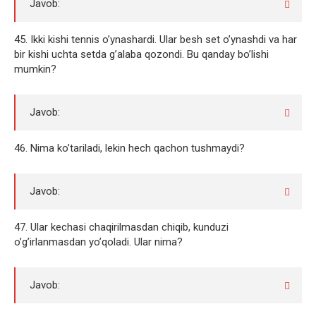
Javob:
45. Ikki kishi tennis o’ynashardi. Ular besh set o’ynashdi va har
bir kishi uchta setda g’alaba qozondi. Bu qanday bo’lishi
mumkin?
Javob:
46. Nima ko’tariladi, lekin hech qachon tushmaydi?
Javob:
47. Ular kechasi chaqirilmasdan chiqib, kunduzi
o’g’irlanmasdan yo’qoladi. Ular nima?
Javob: