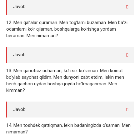
Javob:
12. Men qal’alar quraman. Men tog’larni buzaman. Men ba’zi
odamlarni ko’r qilaman, boshqalarga ko’rishga yordam
beraman. Men nimaman?
Javob:
13. Men qanotsiz uchaman, ko’zsiz ko’raman. Men koinot
bo‘ylab sayohat qildim. Men dunyoni zabt etdim, lekin men
hech qachon uydan boshqa joyda bo’lmaganman. Men
kimman?
Javob:
14. Men toshdek qattiqman, lekin badaningizda o’saman. Men
nimaman?