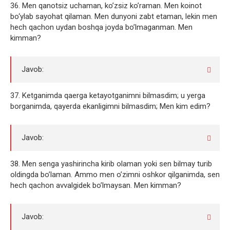
36. Men qanotsiz uchaman, ko’zsiz ko’raman. Men koinot
bo‘ylab sayohat qilaman. Men dunyoni zabt etaman, lekin men
hech qachon uydan boshqa joyda bo’lmaganman. Men
kimman?
Javob:
37. Ketganimda qaerga ketayotganimni bilmasdim; u yerga
borganimda, qayerda ekanligimni bilmasdim; Men kim edim?
Javob:
38. Men senga yashirincha kirib olaman yoki sen bilmay turib
oldingda bo’laman. Ammo men o’zimni oshkor qilganimda, sen
hech qachon avvalgidek bo’lmaysan. Men kimman?
Javob: