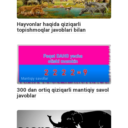
Mantiqiy savollar
Hayvonlar haqida qiziqarli
topishmoqlar javoblari bilan
Mantiqiy savollar
300 dan ortiq qiziqarli mantiqiy savol
javoblar