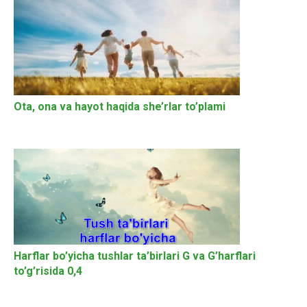
Ota, ona va hayot haqida she’rlar to’plami
Harflar bo’yicha tushlar ta’birlari G va G’harflari
to’g’risida 0,4