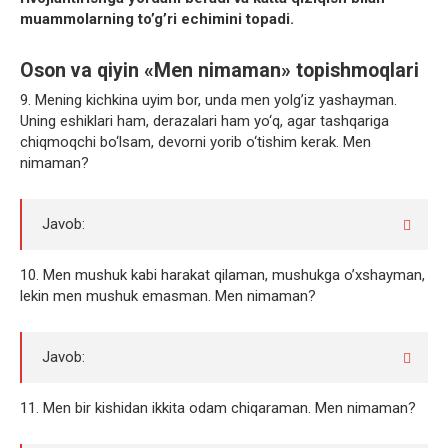
muammolarning to’g’ri echimini topadi.
Oson va qiyin «Men nimaman» topishmoqlari
9. Mening kichkina uyim bor, unda men yolg’iz yashayman.
Uning eshiklari ham, derazalari ham yo‘q, agar tashqariga
chiqmoqchi bo‘lsam, devorni yorib o‘tishim kerak. Men
nimaman?
Javob:
10. Men mushuk kabi harakat qilaman, mushukga o’xshayman,
lekin men mushuk emasman. Men nimaman?
Javob:
11. Men bir kishidan ikkita odam chiqaraman. Men nimaman?