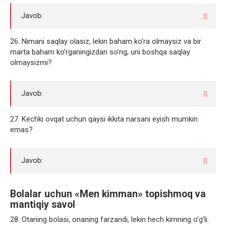
Javob:
26. Nimani saqlay olasiz, lekin baham ko’ra olmaysiz va bir
marta baham ko’rganingizdan so’ng, uni boshqa saqlay
olmaysizmi?
Javob:
27. Kechki ovqat uchun qaysi ikkita narsani eyish mumkin
emas?
Javob:
Bolalar uchun «Men kimman» topishmoq va
mantiqiy savol
28. Otaning bolasi, onaning farzandi, lekin hech kimning o’g’li.