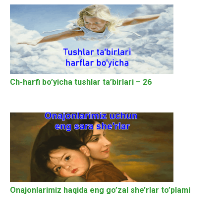
Ch-harfi bo’yicha tushlar ta’birlari – 26
Onajonlarimiz haqida eng go’zal she’rlar to’plami