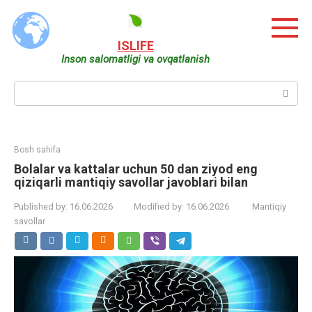
Skip
to
content
ISLIFE
Inson salomatligi va ovqatlanish
Search:
Bosh sahifa
Bolalar va kattalar uchun 50 dan ziyod eng
qiziqarli mantiqiy savollar javoblari bilan
Published by:
16.06.2026
Modified by:
16.06.2026
Mantiqiy
savollar