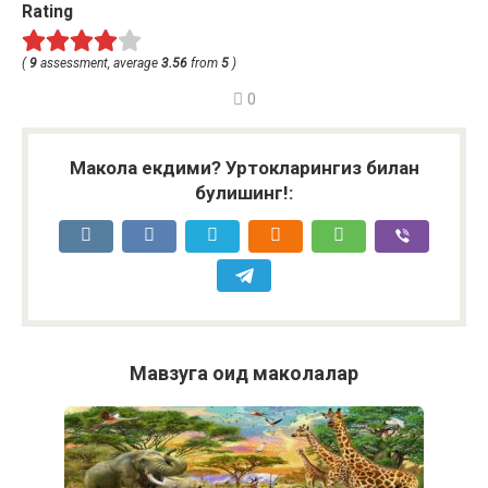
Rating
(
9
assessment, average
3.56
from
5
)
0
Макола екдими? Уртокларингиз билан
булишинг!:
Мавзуга оид маколалар