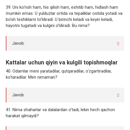
39. Uni ko‘rish ham, his qilish ham, eshitib ham, hidlash ham
mumkin emas. U yulduzlar ortida va tepaliklar ostida yotadi va
bo’sh teshiklarni to’ldiradi. U birinchi keladi va keyin keladi,
hayotni tugatadi va kulgini o’ldiradi. Bu nima?
Javob:
Kattalar uchun qiyin va kulgili topishmoqlar
40. Odamlar meni yaratadilar, qutqaradilar, o’zgartiradilar,
ko’taradilar. Men nimaman?
Javob:
41. Nima shaharlar va dalalardan o’tadi, lekin hech qachon
harakat qilmaydi?