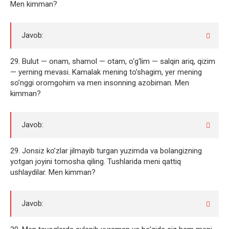
Men kimman?
Javob:
29. Bulut — onam, shamol — otam, o‘g‘lim — salqin ariq, qizim
— yerning mevasi. Kamalak mening to’shagim, yer mening
so’nggi oromgohim va men insonning azobiman. Men
kimman?
Javob:
29. Jonsiz ko’zlar jilmayib turgan yuzimda va bolangizning
yotgan joyini tomosha qiling. Tushlarida meni qattiq
ushlaydilar. Men kimman?
Javob: