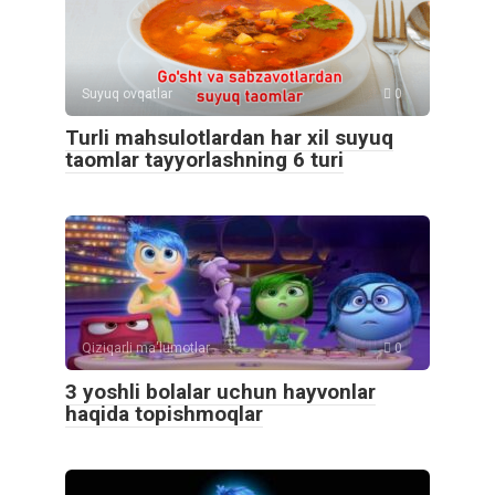
Suyuq ovqatlar
0
Turli mahsulotlardan har xil suyuq
taomlar tayyorlashning 6 turi
Qiziqarli ma'lumotlar
0
3 yoshli bolalar uchun hayvonlar
haqida topishmoqlar