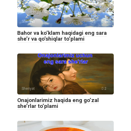
Sheriyat
0
Bahor va ko’klam haqidagi eng sara
she’r va qo’shiqlar to’plami
Sheriyat
2
Onajonlarimiz haqida eng go’zal
she’rlar to’plami