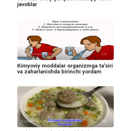
javoblar
Foydali maslahatlar
0
Kimyoviy moddalar organizmga ta’siri
va zaharlanishda birinchi yordam
Foydali maslahatlar
0