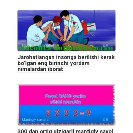
Foydali maslahatlar
0
Jarohatlangan insonga berilishi kerak
bo’lgan eng birinchi yordam
nimalardan iborat
Mantiqiy savollar
0
300 dan ortiq qiziqarli mantiqiy savol