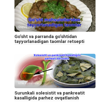
Quyuq ovqatlar
0
Go’sht va parranda go’shtidan
tayyorlanadigan taomlar retsepti
Ichki kasalliklar
0
Surunkali xolesistit va pankreatit
kasalligida parhez ovqatlanish