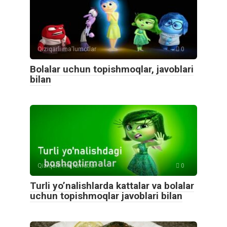
Qiziqarli ma'lumotlar
0
Bolalar uchun topishmoqlar, javoblari
bilan
Qiziqarli ma'lumotlar
0
Turli yo’nalishlarda kattalar va bolalar
uchun topishmoqlar javoblari bilan