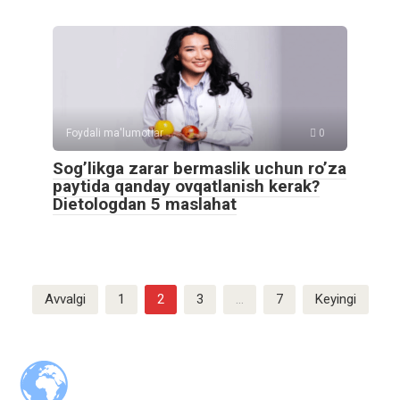
Foydali ma'lumotlar
0
Sog’likga zarar bermaslik uchun ro’za
paytida qanday ovqatlanish kerak?
Dietologdan 5 maslahat
Posts
Avvalgi
1
2
3
…
7
Keyingi
pagination