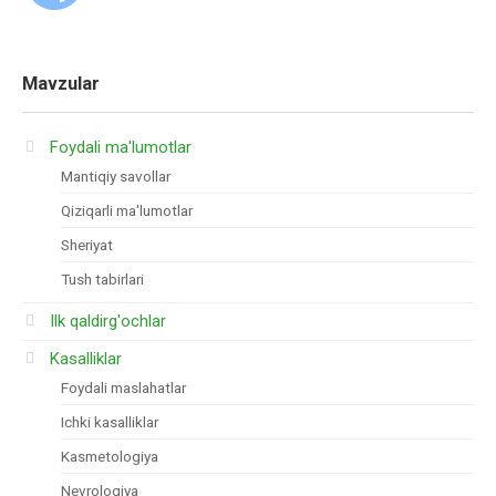
Mavzular
Foydali ma'lumotlar
Mantiqiy savollar
Qiziqarli ma'lumotlar
Sheriyat
Tush tabirlari
Ilk qaldirg'ochlar
Kasalliklar
Foydali maslahatlar
Ichki kasalliklar
Kasmetologiya
Nevrologiya