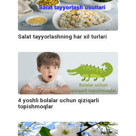
Turli salatlar
0
Salat tayyorlashning har xil turlari
Qiziqarli ma'lumotlar
0
4 yoshli bolalar uchun qiziqarli
topishmoqlar