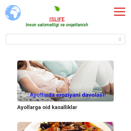
Skip
to
content
ISLIFE
Inson salomatligi va ovqatlanish
Search:
Turli kasalliklar
0
Ayollarga oid kasalliklar