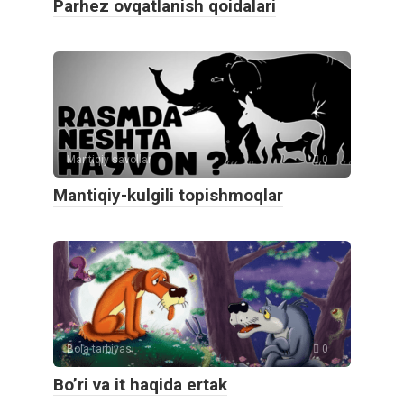
Parhez ovqatlanish qoidalari
Mantiqiy savollar
0
Mantiqiy-kulgili topishmoqlar
Bola tarbiyasi
0
Bo’ri va it haqida ertak