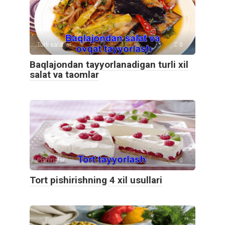
Turli salatlar
0
Baqlajondan tayyorlanadigan turli xil
salat va taomlar
Pishiriqlar
0
Tort pishirishning 4 xil usullari