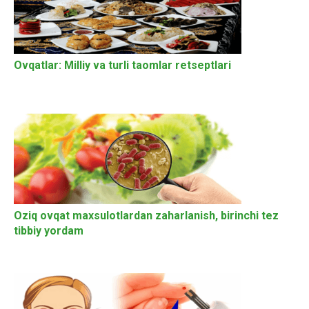
Ovqatlar: Milliy va turli taomlar retseptlari
Oziq ovqat maxsulotlardan zaharlanish, birinchi tez
tibbiy yordam