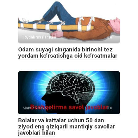
Foydali maslahatlar
0
Odam suyagi singanida birinchi tez
yordam ko’rsatishga oid ko’rsatmalar
Mantiqiy savollar
0
Bolalar va kattalar uchun 50 dan
ziyod eng qiziqarli mantiqiy savollar
javoblari bilan